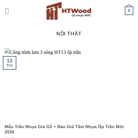
Chuyển
0
đến
nội
dung
NỘI THẤT
13
Th2
Mẫu Trần Nhựa Giả Gỗ + Báo Giá Tấm Nhựa Ốp Trần Mới
2026