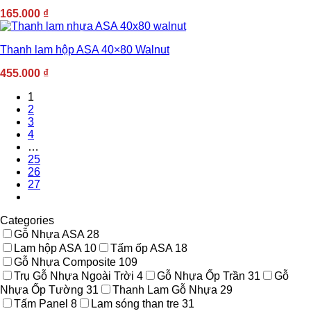
165.000
₫
Thanh lam hộp ASA 40×80 Walnut
455.000
₫
1
2
3
4
…
25
26
27
Categories
Gỗ Nhựa ASA
28
Lam hộp ASA
10
Tấm ốp ASA
18
Gỗ Nhựa Composite
109
Trụ Gỗ Nhựa Ngoài Trời
4
Gỗ Nhựa Ốp Trần
31
Gỗ
Nhựa Ốp Tường
31
Thanh Lam Gỗ Nhựa
29
Tấm Panel
8
Lam sóng than tre
31