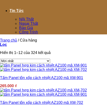
Tin Tức
Nội Thất
Ngoại Thất
Báo Giá
Công Trình
Trang chủ
/
Cửa hàng
Lọc
Hiển thị 1–12 của 324 kết quả
Tấm Panel tôn xốp cách nhiệt AZ100 mã XM-901
265.000
₫
Tấm Panel tôn xốp cách nhiệt AZ100 mã XM-702