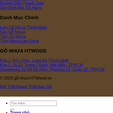
Hướng Dẫn Thanh Toán
Quy Định Đổi Trả Hàng
Danh Mục Chính
Lam Gỗ Nhựa
Sàn Gỗ Nhựa
Tấm Ốp Nhựa
Tấm Nhựa Lam Sóng
GỖ NHỰA HTWOOD
Kho 1: Đức Hòa - Long An
Kho 2: QL22, Trung Chánh, Hóc Môn, TPHCM
Showroom: 52 Hồ Bá Kiện, Phường 15, Quận 10, TPHCM
© 2023 gỗ nhựa HTWood.vn
Nội Thất
Ngoại Thất
Báo Giá
Tìm
kiếm:
Trang chủ