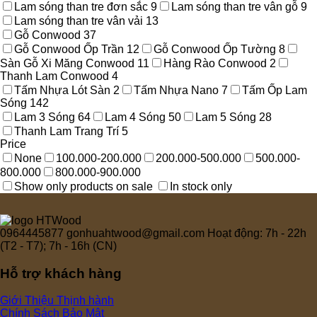
Lam sóng than tre đơn sắc
9
Lam sóng than tre vân gỗ
9
Lam sóng than tre vân vải
13
Gỗ Conwood
37
Gỗ Conwood Ốp Trần
12
Gỗ Conwood Ốp Tường
8
Sàn Gỗ Xi Măng Conwood
11
Hàng Rào Conwood
2
Thanh Lam Conwood
4
Tấm Nhựa Lót Sàn
2
Tấm Nhựa Nano
7
Tấm Ốp Lam
Sóng
142
Lam 3 Sóng
64
Lam 4 Sóng
50
Lam 5 Sóng
28
Thanh Lam Trang Trí
5
Price
None
100.000-200.000
200.000-500.000
500.000-
800.000
800.000-900.000
Show only products on sale
In stock only
0964445877
gonhuahtwood@gmail.com
Hoạt động: 7h - 22h
(T2 - T7); 7h - 16h (CN)
Hỗ trợ khách hàng
Giới Thiệu
Chính Sách Bảo Mật