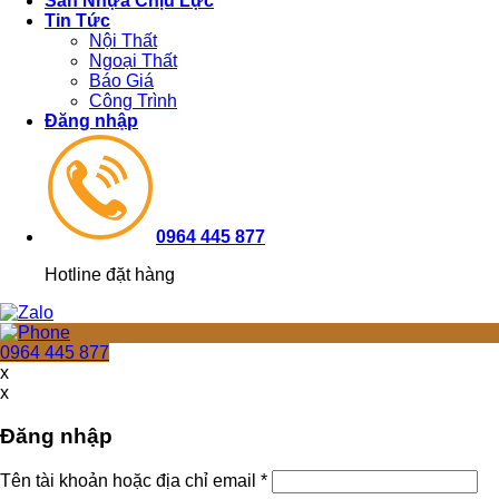
Sàn Nhựa Chịu Lực
Tin Tức
Nội Thất
Ngoại Thất
Báo Giá
Công Trình
Đăng nhập
0964 445 877
Hotline đặt hàng
0964 445 877
x
x
Đăng nhập
Tên tài khoản hoặc địa chỉ email
*