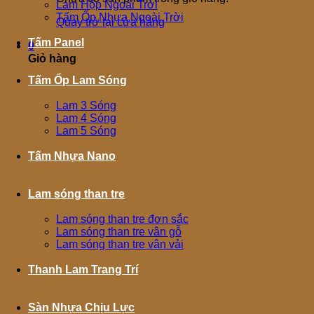
Lam Hộp Ngoài Trời
Tấm Ốp Nhựa Ngoài Trời
Quay trở lại cửa hàng
Tấm Panel
0
Giỏ hàng
Tấm Ốp Lam Sóng
Lam 3 Sóng
Lam 4 Sóng
Lam 5 Sóng
Tấm Nhựa Nano
Lam sóng than tre
Lam sóng than tre đơn sắc
Lam sóng than tre vân gỗ
Lam sóng than tre vân vải
Thanh Lam Trang Trí
Sàn Nhựa Chịu Lực