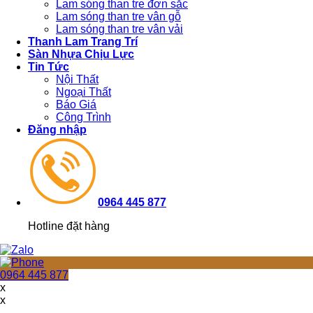
Lam sóng than tre đơn sắc
Lam sóng than tre vân gỗ
Lam sóng than tre vân vải
Thanh Lam Trang Trí
Sàn Nhựa Chịu Lực
Tin Tức
Nội Thất
Ngoại Thất
Báo Giá
Công Trình
Đăng nhập
0964 445 877
Hotline đặt hàng
0964 445 877
x
x