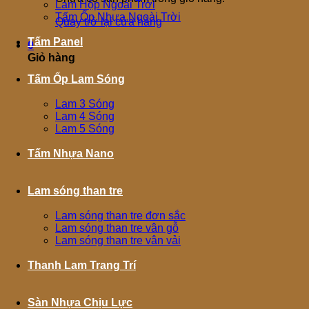
Lam Hộp Ngoài Trời
Tấm Ốp Nhựa Ngoài Trời
Quay trở lại cửa hàng
Tấm Panel
0
Giỏ hàng
Tấm Ốp Lam Sóng
Lam 3 Sóng
Lam 4 Sóng
Lam 5 Sóng
Tấm Nhựa Nano
Lam sóng than tre
Lam sóng than tre đơn sắc
Lam sóng than tre vân gỗ
Lam sóng than tre vân vải
Thanh Lam Trang Trí
Sàn Nhựa Chịu Lực