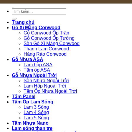
Tìm
kiếm:
Trang chủ
Gỗ Xi Măng Conwood
Gỗ Conwood Ốp Trần
Gỗ Conwood Ốp Tường
Sàn Gỗ Xi Măng Conwood
Thanh Lam Conwood
Hàng Rào Conwood
Gỗ Nhựa ASA
Lam hộp ASA
Tấm ốp ASA
Gỗ Nhựa Ngoài Trời
Sàn Nhựa Ngoài Trời
Lam Hộp Ngoài Trời
Tấm Ốp Nhựa Ngoài Trời
Tấm Panel
Tấm Ốp Lam Sóng
Lam 3 Sóng
Lam 4 Sóng
Lam 5 Sóng
Tấm Nhựa Nano
Lam sóng than tre