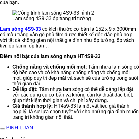
của bạn.
Lam sóng 4S9-33 ốp trang trí tường
Lam sóng 4S9-33
có kích thước cơ bản là 152 x 9 x 3000mm
có màu trắng vân gỗ phủ film được thiết kế độc đáo phù hợp
với tất cả không gian nội thất gia đình như ốp tường, ốp vách
tivi, ốp lamri, ốp trần…
Điểm nổi bật của lam sóng nhựa HT4S9-33
Chống nắng và chống mối mọt:
Tấm nhựa lam sóng có
độ bền cao và có khả năng chống nắng và chống mối
mọt, giúp duy trì đẹp mặt và sạch sẽ của tường trong suốt
thời gian dài.
Dễ lắp đặt:
Tấm nhựa lam sóng có thể dễ dàng lắp đặt
với các dụng cụ cơ bản và không cần kỹ thuật đặc biệt,
giúp tiết kiệm thời gian và chi phí xây dựng.
Giá thành hợp lý:
HT4s9-33 là một vật liệu giá thành
hợp lý, là sự lựa chọn tuyệt vời cho những gia đình muốn
trang trí không gian nội thất.
BÌNH LUẬN