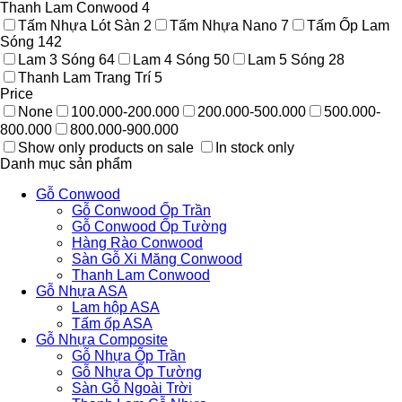
Thanh Lam Conwood
4
Tấm Nhựa Lót Sàn
2
Tấm Nhựa Nano
7
Tấm Ốp Lam
Sóng
142
Lam 3 Sóng
64
Lam 4 Sóng
50
Lam 5 Sóng
28
Thanh Lam Trang Trí
5
Price
None
100.000-200.000
200.000-500.000
500.000-
800.000
800.000-900.000
Show only products on sale
In stock only
Danh mục sản phẩm
Gỗ Conwood
Gỗ Conwood Ốp Trần
Gỗ Conwood Ốp Tường
Hàng Rào Conwood
Sàn Gỗ Xi Măng Conwood
Thanh Lam Conwood
Gỗ Nhựa ASA
Lam hộp ASA
Tấm ốp ASA
Gỗ Nhựa Composite
Gỗ Nhựa Ốp Trần
Gỗ Nhựa Ốp Tường
Sàn Gỗ Ngoài Trời