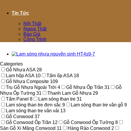
Tin Tức
Nội Thất
Ngoại Thất
Báo Giá
Công Trình
Categories
Gỗ Nhựa ASA
28
Lam hộp ASA
10
Tấm ốp ASA
18
Gỗ Nhựa Composite
109
Trụ Gỗ Nhựa Ngoài Trời
4
Gỗ Nhựa Ốp Trần
31
Gỗ
Nhựa Ốp Tường
31
Thanh Lam Gỗ Nhựa
29
Tấm Panel
8
Lam sóng than tre
31
Lam sóng than tre đơn sắc
9
Lam sóng than tre vân gỗ
9
Lam sóng than tre vân vải
13
Gỗ Conwood
37
Gỗ Conwood Ốp Trần
12
Gỗ Conwood Ốp Tường
8
Sàn Gỗ Xi Măng Conwood
11
Hàng Rào Conwood
2