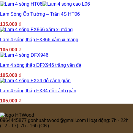
Lam Sóng Ốp Tường – Trần 4S HT06
135.000
₫
Lam 4 sóng thấp FX866 xám xi măng
105.000
₫
Lam 4 sóng thấp DFX946 trắng vân đá
105.000
₫
Lam 4 sóng thấp FX34 đỏ cánh gián
105.000
₫
0964445877
gonhuahtwood@gmail.com
Hoạt động: 7h - 22h
(T2 - T7); 7h - 16h (CN)