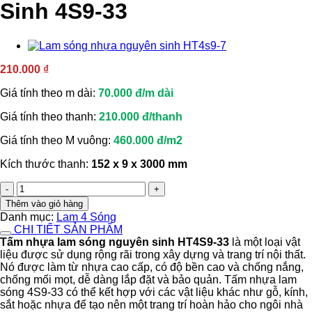
Sinh 4S9-33
210.000
₫
Giá tính theo m dài:
70.000 đ/m dài
Giá tính theo thanh:
210.000 đ/thanh
Giá tính theo M vuông:
460.000 đ/m2
Kích thước thanh:
152 x 9 x 3000 mm
Lam
Sóng
Thêm vào giỏ hàng
Nhựa
Danh mục:
Lam 4 Sóng
Nguyên
CHI TIẾT SẢN PHẨM
Sinh
Tấm nhựa lam sóng nguyên sinh HT4S9-33
là một loại vật
4S9-
liệu được sử dụng rộng rãi trong xây dựng và trang trí nội thất.
33
Nó được làm từ nhựa cao cấp, có độ bền cao và chống nắng,
số
chống mối mọt, dễ dàng lắp đặt và bảo quản. Tấm nhựa lam
lượng
sóng 4S9-33 có thể kết hợp với các vật liệu khác như gỗ, kính,
sắt hoặc nhựa để tạo nên một trang trí hoàn hảo cho ngôi nhà