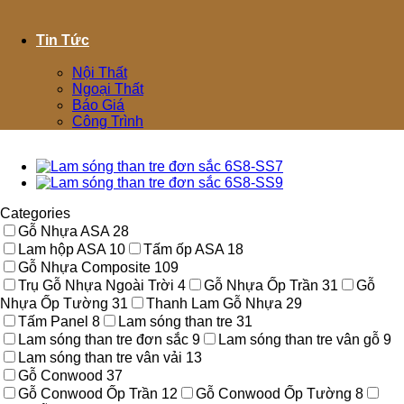
Tin Tức
Nội Thất
Ngoại Thất
Báo Giá
Công Trình
Categories
Gỗ Nhựa ASA
28
Lam hộp ASA
10
Tấm ốp ASA
18
Gỗ Nhựa Composite
109
Trụ Gỗ Nhựa Ngoài Trời
4
Gỗ Nhựa Ốp Trần
31
Gỗ
Nhựa Ốp Tường
31
Thanh Lam Gỗ Nhựa
29
Tấm Panel
8
Lam sóng than tre
31
Lam sóng than tre đơn sắc
9
Lam sóng than tre vân gỗ
9
Lam sóng than tre vân vải
13
Gỗ Conwood
37
Gỗ Conwood Ốp Trần
12
Gỗ Conwood Ốp Tường
8