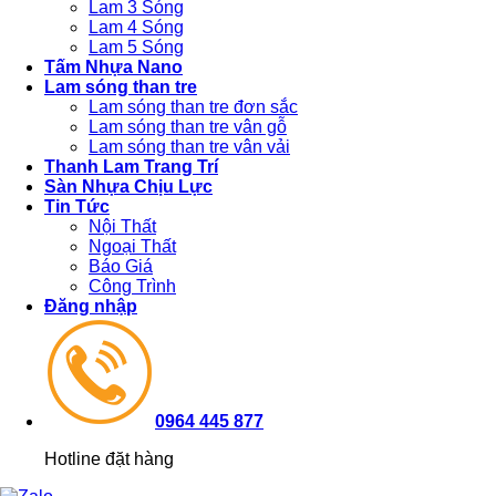
Lam 3 Sóng
Lam 4 Sóng
Lam 5 Sóng
Tấm Nhựa Nano
Lam sóng than tre
Lam sóng than tre đơn sắc
Lam sóng than tre vân gỗ
Lam sóng than tre vân vải
Thanh Lam Trang Trí
Sàn Nhựa Chịu Lực
Tin Tức
Nội Thất
Ngoại Thất
Báo Giá
Công Trình
Đăng nhập
0964 445 877
Hotline đặt hàng