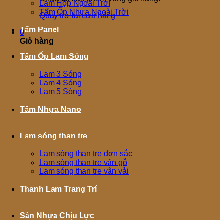
Lam Hộp Ngoài Trời
Tấm Ốp Nhựa Ngoài Trời
Quay trở lại cửa hàng
Tấm Panel
0
Giỏ hàng
Tấm Ốp Lam Sóng
Lam 3 Sóng
Lam 4 Sóng
Lam 5 Sóng
Tấm Nhựa Nano
Lam sóng than tre
Lam sóng than tre đơn sắc
Lam sóng than tre vân gỗ
Lam sóng than tre vân vải
Thanh Lam Trang Trí
Sàn Nhựa Chịu Lực