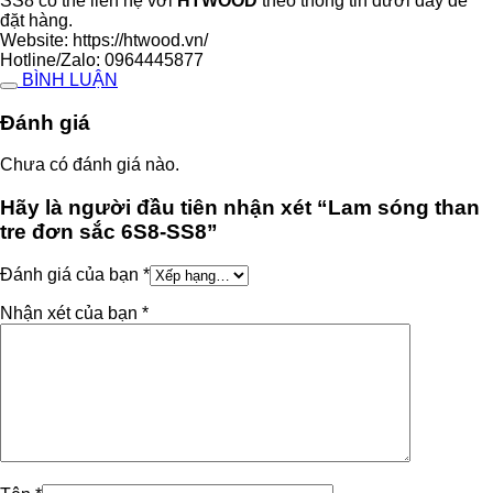
SS8 có thể liên hệ với
HTWOOD
theo thông tin dưới đây để
đặt hàng.
Website: https://htwood.vn/
Hotline/Zalo: 0964445877
BÌNH LUẬN
Đánh giá
Chưa có đánh giá nào.
Hãy là người đầu tiên nhận xét “Lam sóng than
tre đơn sắc 6S8-SS8”
Đánh giá của bạn
*
Nhận xét của bạn
*