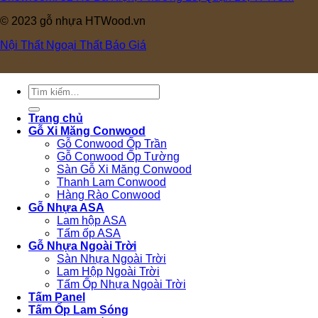
© 2023 gỗ nhựa HTWood.vn
Nội Thất
Ngoại Thất
Báo Giá
Tìm
kiếm:
Trang chủ
Gỗ Xi Măng Conwood
Gỗ Conwood Ốp Trần
Gỗ Conwood Ốp Tường
Sàn Gỗ Xi Măng Conwood
Thanh Lam Conwood
Hàng Rào Conwood
Gỗ Nhựa ASA
Lam hộp ASA
Tấm ốp ASA
Gỗ Nhựa Ngoài Trời
Sàn Nhựa Ngoài Trời
Lam Hộp Ngoài Trời
Tấm Ốp Nhựa Ngoài Trời
Tấm Panel
Tấm Ốp Lam Sóng