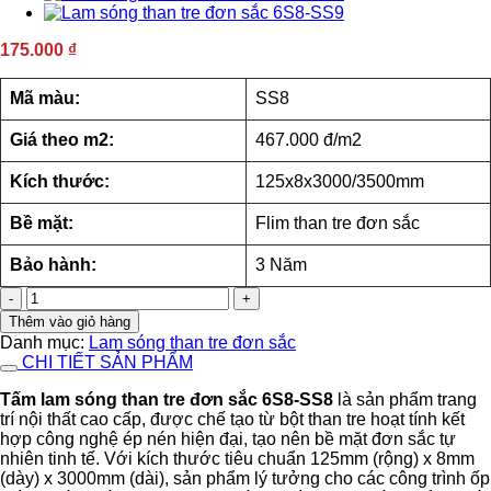
175.000
₫
Mã màu:
SS8
Giá theo m2:
467.000 đ/m2
Kích thước:
125x8x3000/3500mm
Bề mặt:
Flim than tre đơn sắc
Bảo hành:
3 Năm
Lam
sóng
Thêm vào giỏ hàng
than
Danh mục:
Lam sóng than tre đơn sắc
tre
CHI TIẾT SẢN PHẨM
đơn
sắc
Tấm lam sóng than tre đơn sắc 6S8-SS8
là sản phẩm trang
6S8-
trí nội thất cao cấp, được chế tạo từ bột than tre hoạt tính kết
SS8
hợp công nghệ ép nén hiện đại, tạo nên bề mặt đơn sắc tự
số
nhiên tinh tế. Với kích thước tiêu chuẩn 125mm (rộng) x 8mm
lượng
(dày) x 3000mm (dài), sản phẩm lý tưởng cho các công trình ốp