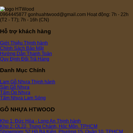
0964445877
gonhuahtwood@gmail.com
Hoạt động: 7h - 22h
(T2 - T7); 7h - 16h (CN)
Hỗ trợ khách hàng
Giới Thiệu
Chính Sách Bảo Mật
Hướng Dẫn Thanh Toán
Quy Định Đổi Trả Hàng
Danh Mục Chính
Lam Gỗ Nhựa
Sàn Gỗ Nhựa
Tấm Ốp Nhựa
Tấm Nhựa Lam Sóng
GỖ NHỰA HTWOOD
Kho 1: Đức Hòa - Long An
Kho 2: QL22, Trung Chánh, Hóc Môn, TPHCM
Showroom: 52 Hồ Bá Kiện, Phường 15, Quận 10, TPHCM