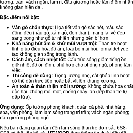
tường, trần, vách ngăn, lam ri, đầu giường hoặc làm điểm nhấn
không gian hiện đại.
Đặc điểm nổi bật:
Vân gỗ chân thực:
Họa tiết vân gỗ sắc nét, màu sắc
đồng đều (nâu gỗ, xám gỗ, đen than), mang lại vẻ đẹp
sang trọng như gỗ tự nhiên nhưng bền bỉ hơn.
Khả năng hút ẩm & khử mùi vượt trội:
Than tre hoạt
tính giúp điều hòa độ ẩm, loại bỏ mùi hôi, formaldehyde,
tạo không gian sống trong lành.
Cách âm, cách nhiệt tốt:
Cấu trúc sóng giảm tiếng ồn,
giữ nhiệt độ ổn định, phù hợp cho phòng ngủ, phòng làm
việc.
Thi công dễ dàng:
Trọng lượng nhẹ, cắt ghép linh hoạt,
có thể dán trực tiếp hoặc bắt vít lên khung xương.
An toàn & thân thiện môi trường:
Không chứa hóa chất
độc hại, chống mối mọt, chống cháy lan (lớp than tre tự
dập lửa).
Ứng dụng:
Ốp tường phòng khách, quán cà phê, nhà hàng,
spa, văn phòng; làm lam sóng trang trí trần; vách ngăn phòng;
đầu giường phòng ngủ.
Nếu bạn đang quan tâm đến lam sóng than tre đơn sắc 6S8-