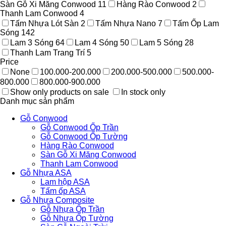
Sàn Gỗ Xi Măng Conwood
11
Hàng Rào Conwood
2
Thanh Lam Conwood
4
Tấm Nhựa Lót Sàn
2
Tấm Nhựa Nano
7
Tấm Ốp Lam
Sóng
142
Lam 3 Sóng
64
Lam 4 Sóng
50
Lam 5 Sóng
28
Thanh Lam Trang Trí
5
Price
None
100.000-200.000
200.000-500.000
500.000-
800.000
800.000-900.000
Show only products on sale
In stock only
Danh mục sản phẩm
Gỗ Conwood
Gỗ Conwood Ốp Trần
Gỗ Conwood Ốp Tường
Hàng Rào Conwood
Sàn Gỗ Xi Măng Conwood
Thanh Lam Conwood
Gỗ Nhựa ASA
Lam hộp ASA
Tấm ốp ASA
Gỗ Nhựa Composite
Gỗ Nhựa Ốp Trần
Gỗ Nhựa Ốp Tường