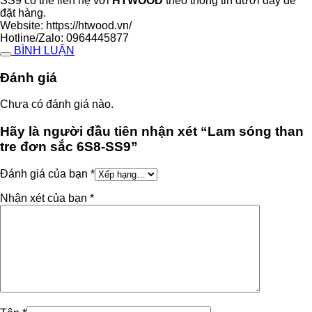
SS9 có thể liên hệ với
HTWOOD
theo thông tin dưới đây để
đặt hàng.
Website: https://htwood.vn/
Hotline/Zalo: 0964445877
BÌNH LUẬN
Đánh giá
Chưa có đánh giá nào.
Hãy là người đầu tiên nhận xét “Lam sóng than
tre đơn sắc 6S8-SS9”
Đánh giá của bạn
*
Nhận xét của bạn
*