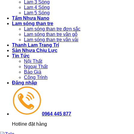
Lam 3 Sóng
Lam 4 Sóng
Lam 5 Sóng
Tấm Nhựa Nano
Lam sóng than tre
Lam sóng than tre đơn sắc
Lam sóng than tre vân gỗ
Lam sóng than tre vân vải
Thanh Lam Trang Trí
Sàn Nhựa Chịu Lực
Tin Tức
Nội Thất
Ngoại Thất
Báo Giá
Công Trình
Đăng nhập
0964 445 877
Hotline đặt hàng