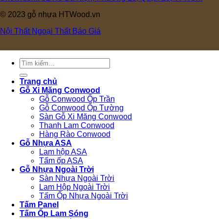
© 2023 gỗ nhựa HTWood.vn
Nội Thất
Ngoại Thất
Báo Giá
Tìm
kiếm:
Trang chủ
Gỗ Xi Măng Conwood
Gỗ Conwood Ốp Trần
Gỗ Conwood Ốp Tường
Sàn Gỗ Xi Măng Conwood
Thanh Lam Conwood
Hàng Rào Conwood
Gỗ Nhựa ASA
Lam hộp ASA
Tấm ốp ASA
Gỗ Nhựa Ngoài Trời
Sàn Nhựa Ngoài Trời
Lam Hộp Ngoài Trời
Tấm Ốp Nhựa Ngoài Trời
Tấm Panel
Tấm Ốp Lam Sóng