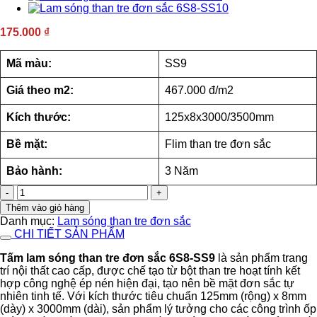
175.000
₫
Mã màu:
SS9
Giá theo m2:
467.000 đ/m2
Kích thước:
125x8x3000/3500mm
Bề mặt:
Flim than tre đơn sắc
Bảo hành:
3 Năm
Lam
sóng
Thêm vào giỏ hàng
than
Danh mục:
Lam sóng than tre đơn sắc
tre
CHI TIẾT SẢN PHẨM
đơn
sắc
Tấm lam sóng than tre đơn sắc 6S8-SS9
là sản phẩm trang
6S8-
trí nội thất cao cấp, được chế tạo từ bột than tre hoạt tính kết
SS9
hợp công nghệ ép nén hiện đại, tạo nên bề mặt đơn sắc tự
số
nhiên tinh tế. Với kích thước tiêu chuẩn 125mm (rộng) x 8mm
lượng
(dày) x 3000mm (dài), sản phẩm lý tưởng cho các công trình ốp