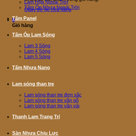
Lam Hộp Ngoài Trời
Tấm Ốp Nhựa Ngoài Trời
Quay trở lại cửa hàng
Tấm Panel
0
Giỏ hàng
Tấm Ốp Lam Sóng
Lam 3 Sóng
Lam 4 Sóng
Lam 5 Sóng
Tấm Nhựa Nano
Lam sóng than tre
Lam sóng than tre đơn sắc
Lam sóng than tre vân gỗ
Lam sóng than tre vân vải
Thanh Lam Trang Trí
Sàn Nhựa Chịu Lực