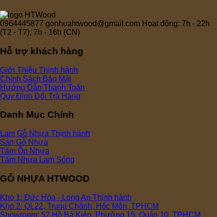
0964445877
gonhuahtwood@gmail.com
Hoạt động: 7h - 22h
(T2 - T7); 7h - 16h (CN)
Hỗ trợ khách hàng
Giới Thiệu
Chính Sách Bảo Mật
Hướng Dẫn Thanh Toán
Quy Định Đổi Trả Hàng
Danh Mục Chính
Lam Gỗ Nhựa
Sàn Gỗ Nhựa
Tấm Ốp Nhựa
Tấm Nhựa Lam Sóng
GỖ NHỰA HTWOOD
Kho 1: Đức Hòa - Long An
Kho 2: QL22, Trung Chánh, Hóc Môn, TPHCM
Showroom: 52 Hồ Bá Kiện, Phường 15, Quận 10, TPHCM