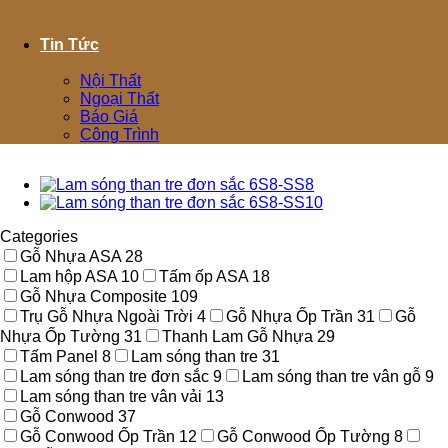
Tin Tức
Nội Thất
Ngoại Thất
Báo Giá
Công Trình
Categories
Gỗ Nhựa ASA
28
Lam hộp ASA
10
Tấm ốp ASA
18
Gỗ Nhựa Composite
109
Trụ Gỗ Nhựa Ngoài Trời
4
Gỗ Nhựa Ốp Trần
31
Gỗ
Nhựa Ốp Tường
31
Thanh Lam Gỗ Nhựa
29
Tấm Panel
8
Lam sóng than tre
31
Lam sóng than tre đơn sắc
9
Lam sóng than tre vân gỗ
9
Lam sóng than tre vân vải
13
Gỗ Conwood
37
Gỗ Conwood Ốp Trần
12
Gỗ Conwood Ốp Tường
8