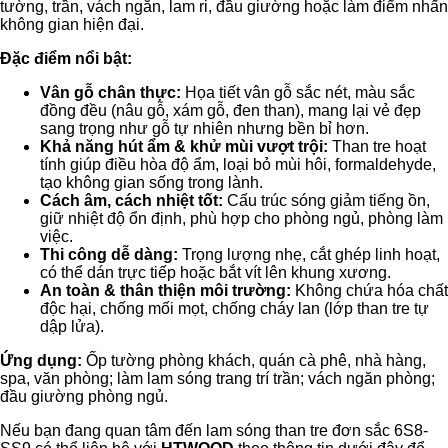
tường, trần, vách ngăn, lam ri, đầu giường hoặc làm điểm nhấn
không gian hiện đại.
Đặc điểm nổi bật:
Vân gỗ chân thực:
Họa tiết vân gỗ sắc nét, màu sắc
đồng đều (nâu gỗ, xám gỗ, đen than), mang lại vẻ đẹp
sang trọng như gỗ tự nhiên nhưng bền bỉ hơn.
Khả năng hút ẩm & khử mùi vượt trội:
Than tre hoạt
tính giúp điều hòa độ ẩm, loại bỏ mùi hôi, formaldehyde,
tạo không gian sống trong lành.
Cách âm, cách nhiệt tốt:
Cấu trúc sóng giảm tiếng ồn,
giữ nhiệt độ ổn định, phù hợp cho phòng ngủ, phòng làm
việc.
Thi công dễ dàng:
Trọng lượng nhẹ, cắt ghép linh hoạt,
có thể dán trực tiếp hoặc bắt vít lên khung xương.
An toàn & thân thiện môi trường:
Không chứa hóa chất
độc hại, chống mối mọt, chống cháy lan (lớp than tre tự
dập lửa).
Ứng dụng:
Ốp tường phòng khách, quán cà phê, nhà hàng,
spa, văn phòng; làm lam sóng trang trí trần; vách ngăn phòng;
đầu giường phòng ngủ.
Nếu bạn đang quan tâm đến lam sóng than tre đơn sắc 6S8-