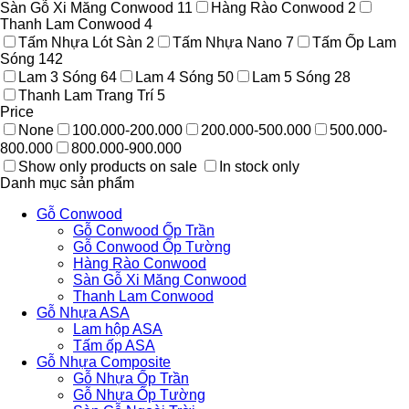
Sàn Gỗ Xi Măng Conwood
11
Hàng Rào Conwood
2
Thanh Lam Conwood
4
Tấm Nhựa Lót Sàn
2
Tấm Nhựa Nano
7
Tấm Ốp Lam
Sóng
142
Lam 3 Sóng
64
Lam 4 Sóng
50
Lam 5 Sóng
28
Thanh Lam Trang Trí
5
Price
None
100.000-200.000
200.000-500.000
500.000-
800.000
800.000-900.000
Show only products on sale
In stock only
Danh mục sản phẩm
Gỗ Conwood
Gỗ Conwood Ốp Trần
Gỗ Conwood Ốp Tường
Hàng Rào Conwood
Sàn Gỗ Xi Măng Conwood
Thanh Lam Conwood
Gỗ Nhựa ASA
Lam hộp ASA
Tấm ốp ASA
Gỗ Nhựa Composite
Gỗ Nhựa Ốp Trần
Gỗ Nhựa Ốp Tường